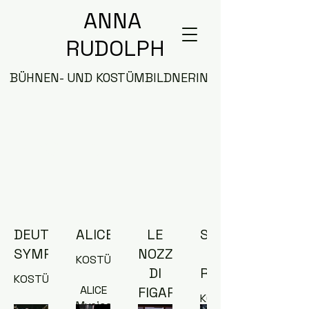
ANNA
RUDOLPH
BÜHNEN- UND KOSTÜMBILDNERIN
PROJEKTE
DEUTSCHE
ALICE
LE
SCHOOL
SYMPHONIE
NOZZE
OF
KOSTÜM
DI
ROCK
KOSTÜM
ALICE
FIGARO
KOSTÜM
Musical