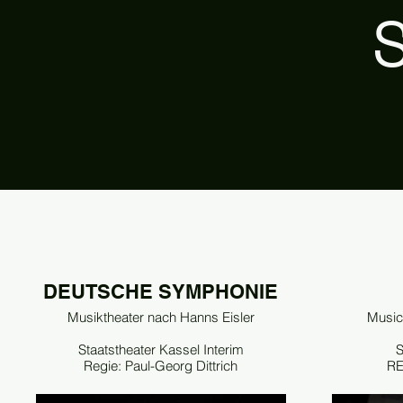
DEUTSCHE SYMPHONIE
Musiktheater nach Hanns Eisler
Musica
Staatstheater Kassel Interim
S
Regie: Paul-Georg Dittrich
RE