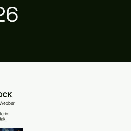
26
OCK
 Webber
terim
lak